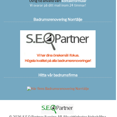
Övrig tid använd vårt
kontaktformulär
Vi svarar på ditt mail inom 24 timmar!
Badrumsrenovering Norrtälje
Hitta vår badrumsfirma
© 2026 S.E.O Partner Sverige AB Alla rättigheter förbehållna.