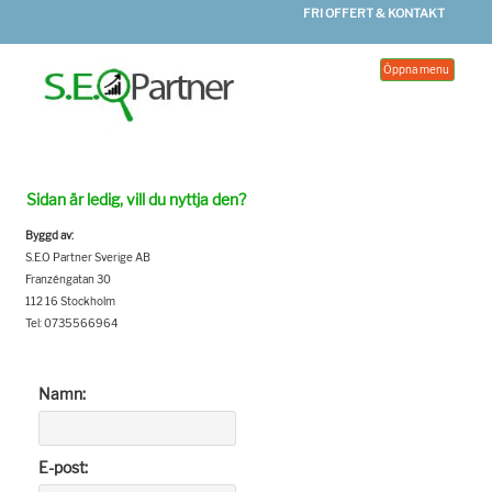
FRI OFFERT & KONTAKT
Öppna menu
Sidan är ledig, vill du nyttja den?
Byggd av:
S.E.O Partner Sverige AB
Franzéngatan 30
112 16 Stockholm
Tel: 0735566964
Namn:
E-post: